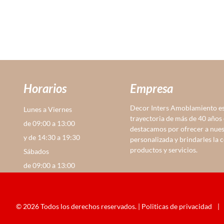
Horarios
Empresa
Decor Inters Amoblamiento es
Lunes a Viernes
trayectoria de más de 40 años
de 09:00 a 13:00
destacamos por ofrecer a nues
y de 14:30 a 19:30
personalizada y brindarles la 
productos y servicios.
Sábados
de 09:00 a 13:00
© 2026 Todos los derechos reservados. |
Politicas de privacidad
|