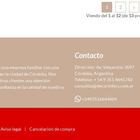
1
2
»
Viendo del
1
al
12
(de
13
pr
Contacto
Dirección: Av. Valparaíso 3097
 una empresa familiar con una
Córdoba, Argentina
 en la ciudad de Córdoba. Nos
Teléfono: + 54 9 351 4645742
tros clientes una atención
consultas@decorinters.com.ar
confianza en la calidad de nuestros
+5493516644604
Aviso legal
|
Cancelación de compra