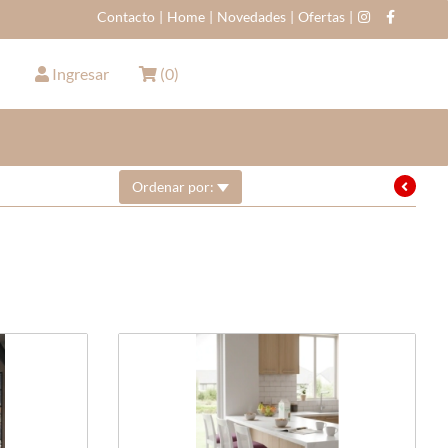
Contacto
|
Home
|
Novedades
|
Ofertas
|
Ingresar
(
0
)
Ordenar por: